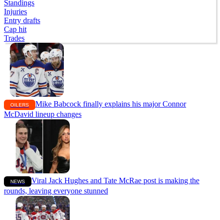
Standings
Injuries
Entry drafts
Cap hit
Trades
Mike Babcock finally explains his major Connor
OILERS
McDavid lineup changes
Viral Jack Hughes and Tate McRae post is making the
NEWS
rounds, leaving everyone stunned