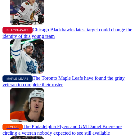
Chicago Blackhawks latest target could change the
BLACKHAWKS
identity of this young team
The Toronto Maple Leafs have found the gritty
MAPLE LEAFS
veteran to complete their roster
The Philadelphia Flyers and GM Daniel Briere are
FLYERS
circling a veteran nobody expected to see still available