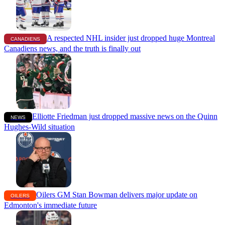
A respected NHL insider just dropped huge Montreal
CANADIENS
Canadiens news, and the truth is finally out
Elliotte Friedman just dropped massive news on the Quinn
NEWS
Hughes-Wild situation
Oilers GM Stan Bowman delivers major update on
OILERS
Edmonton's immediate future