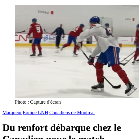
Photo : Capture d'écran
Marqueur
|
Equipe LNH
|
Canadiens de Montreal
Du renfort débarque chez le