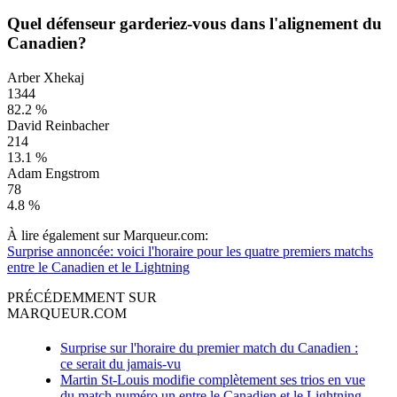
Quel défenseur garderiez-vous dans l'alignement du
Canadien?
Arber Xhekaj
1344
82.2 %
David Reinbacher
214
13.1 %
Adam Engstrom
78
4.8 %
À lire également sur Marqueur.com:
Surprise annoncée: voici l'horaire pour les quatre premiers matchs
entre le Canadien et le Lightning
PRÉCÉDEMMENT SUR
MARQUEUR.COM
Surprise sur l'horaire du premier match du Canadien :
ce serait du jamais-vu
Martin St-Louis modifie complètement ses trios en vue
du match numéro un entre le Canadien et le Lightning