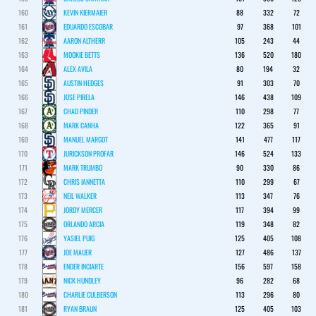
160
KEVIN KIERMAIER
88
332
72
161
EDUARDO ESCOBAR
97
368
101
162
AARON ALTHERR
105
243
44
163
MOOKIE BETTS
136
520
180
164
ALEX AVILA
80
194
32
165
AUSTIN HEDGES
91
303
70
166
JOSE PIRELA
146
438
109
167
CHAD PINDER
110
298
77
168
MARK CANHA
122
365
91
169
MANUEL MARGOT
141
477
117
170
JURICKSON PROFAR
146
524
133
171
MARK TRUMBO
90
330
86
172
CHRIS IANNETTA
110
299
67
173
NEIL WALKER
113
347
76
174
JORDY MERCER
117
394
99
175
ORLANDO ARCIA
119
348
82
176
YASIEL PUIG
125
405
108
177
JOE MAUER
127
486
137
178
ENDER INCIARTE
156
597
158
179
NICK HUNDLEY
96
282
68
180
CHARLIE CULBERSON
113
296
80
181
RYAN BRAUN
125
405
103