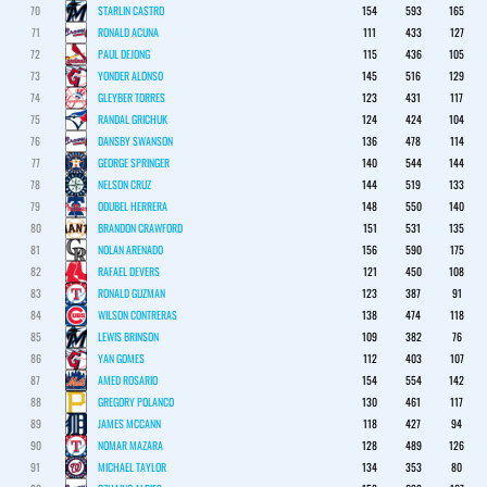
70
STARLIN CASTRO
154
593
165
71
RONALD ACUNA
111
433
127
72
PAUL DEJONG
115
436
105
73
YONDER ALONSO
145
516
129
74
GLEYBER TORRES
123
431
117
75
RANDAL GRICHUK
124
424
104
76
DANSBY SWANSON
136
478
114
77
GEORGE SPRINGER
140
544
144
78
NELSON CRUZ
144
519
133
79
ODUBEL HERRERA
148
550
140
80
BRANDON CRAWFORD
151
531
135
81
NOLAN ARENADO
156
590
175
82
RAFAEL DEVERS
121
450
108
83
RONALD GUZMAN
123
387
91
84
WILSON CONTRERAS
138
474
118
85
LEWIS BRINSON
109
382
76
86
YAN GOMES
112
403
107
87
AMED ROSARIO
154
554
142
88
GREGORY POLANCO
130
461
117
89
JAMES MCCANN
118
427
94
90
NOMAR MAZARA
128
489
126
91
MICHAEL TAYLOR
134
353
80