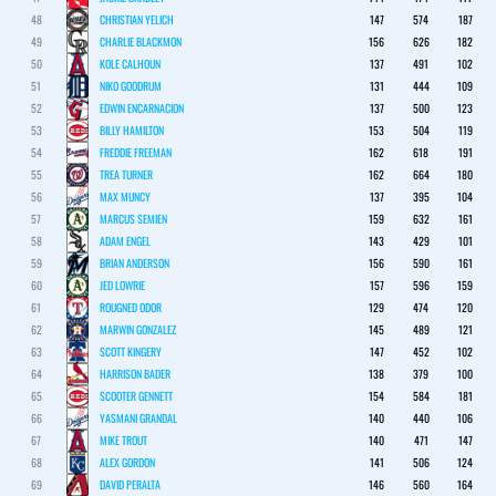
48
CHRISTIAN YELICH
147
574
187
49
CHARLIE BLACKMON
156
626
182
50
KOLE CALHOUN
137
491
102
51
NIKO GOODRUM
131
444
109
52
EDWIN ENCARNACION
137
500
123
53
BILLY HAMILTON
153
504
119
54
FREDDIE FREEMAN
162
618
191
55
TREA TURNER
162
664
180
56
MAX MUNCY
137
395
104
57
MARCUS SEMIEN
159
632
161
58
ADAM ENGEL
143
429
101
59
BRIAN ANDERSON
156
590
161
60
JED LOWRIE
157
596
159
61
ROUGNED ODOR
129
474
120
62
MARWIN GONZALEZ
145
489
121
63
SCOTT KINGERY
147
452
102
64
HARRISON BADER
138
379
100
65
SCOOTER GENNETT
154
584
181
66
YASMANI GRANDAL
140
440
106
67
MIKE TROUT
140
471
147
68
ALEX GORDON
141
506
124
69
DAVID PERALTA
146
560
164