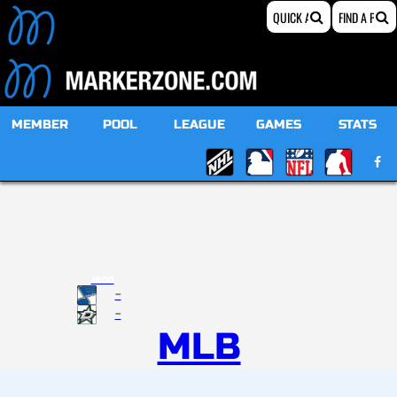
MEMBER
POOL
LEAGUE
GAMES
STATS
19:00
-
-
MLB