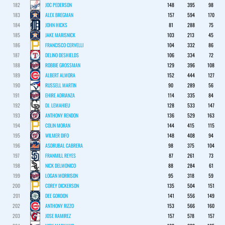
182
JOC PEDERSON
148
395
98
183
ALEX BREGMAN
157
594
170
184
JOHN HICKS
81
288
75
185
JAKE MARISNICK
103
213
45
186
FRANCISCO CERVELLI
104
332
86
187
DELINO DESHIELDS
106
334
72
188
ROBBIE GROSSMAN
129
396
108
189
ALBERT ALMORA
152
444
127
190
RUSSELL MARTIN
90
289
56
191
EHIRE ADRIANZA
114
335
84
192
DJ. LEMAHIEU
128
533
147
193
ANTHONY RENDON
136
529
163
194
COLIN MORAN
144
415
115
195
WILMER DIFO
148
408
94
196
ASDRUBAL CABRERA
98
375
104
197
FRANMILL REYES
87
261
73
198
NICK DELMONICO
88
284
61
199
LOGAN MORRISON
95
318
59
200
COREY DICKERSON
135
504
151
201
DEE GORDON
141
556
149
202
ANTHONY RIZZO
153
566
160
203
JOSE RAMIREZ
157
578
157