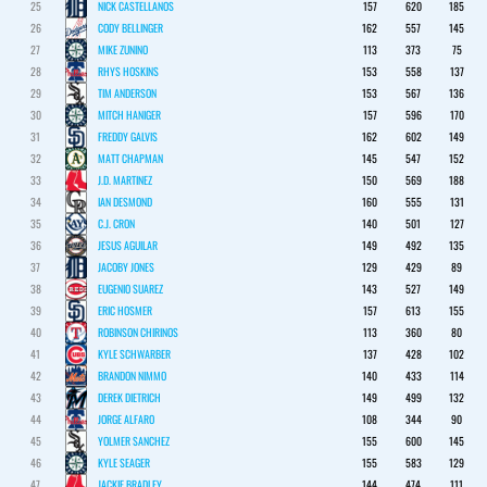
25
NICK CASTELLANOS
157
620
185
26
CODY BELLINGER
162
557
145
27
MIKE ZUNINO
113
373
75
28
RHYS HOSKINS
153
558
137
29
TIM ANDERSON
153
567
136
30
MITCH HANIGER
157
596
170
31
FREDDY GALVIS
162
602
149
32
MATT CHAPMAN
145
547
152
33
J.D. MARTINEZ
150
569
188
34
IAN DESMOND
160
555
131
35
C.J. CRON
140
501
127
36
JESUS AGUILAR
149
492
135
37
JACOBY JONES
129
429
89
38
EUGENIO SUAREZ
143
527
149
39
ERIC HOSMER
157
613
155
40
ROBINSON CHIRINOS
113
360
80
41
KYLE SCHWARBER
137
428
102
42
BRANDON NIMMO
140
433
114
43
DEREK DIETRICH
149
499
132
44
JORGE ALFARO
108
344
90
45
YOLMER SANCHEZ
155
600
145
46
KYLE SEAGER
155
583
129
47
JACKIE BRADLEY
144
474
111