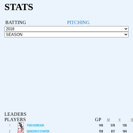
STATS
BATTING
PITCHING
LEADERS
PLAYERS
GP
AB
H
1
1
YOAN MONCADA
149
578
136
2
GIANCARLO STANTON
158
617
164