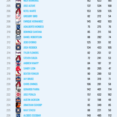
204
NICK MARKAKIS
162
623
185
205
JOSE ALTUVE
137
534
168
206
KETEL MARTE
153
520
135
207
GREGORY BIRD
82
272
54
208
ENRIQUE HERNANDEZ
145
402
103
209
ADALBERTO MONDESI
75
275
76
210
DOMINGO SANTANA
85
211
56
211
DANIEL ROBERTSON
88
282
74
212
JEDD GYORKO
125
351
92
213
JOSH REDDICK
134
433
105
214
TYLER FLOWERS
82
251
57
215
STEVEN SOUZA
72
241
53
216
ANDREW KNAPP
84
187
37
217
SANDY LEON
89
265
47
218
DEXTER FOWLER
90
289
52
219
JAY BRUCE
94
319
71
220
CHRIS OWINGS
106
281
58
221
GERARDO PARRA
142
401
114
222
JOSE PERAZA
157
632
182
223
AUSTIN JACKSON
57
198
49
224
JONATHAN SCHOOP
85
349
85
225
MAX STASSI
88
221
50
226
ALCIDES ESCOBAR
140
485
112