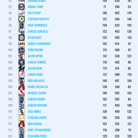
92
OZHAINO ALBIES
158
639
167
93
MIGUEL SANO
71
266
53
94
MATT KEMP
146
462
134
95
STEPHEN PISCOTTY
151
546
146
96
WHIT MERRIFIELD
158
632
192
97
CARLOS GONZALEZ
132
463
128
98
RYON HEALY
133
493
116
99
GORKYS HERNANDEZ
142
414
97
100
TODD FRAZIER
115
408
87
101
JASON KIPNIS
147
530
122
102
CARLOS CORREA
110
402
96
103
JUSTIN BOUR
112
374
85
104
AARON HICKS
137
480
119
105
NICK WILLIAMS
140
407
104
106
DANIEL DESCALSO
138
349
83
107
MARCELL OZUNA
148
582
163
108
HUNTER DOZIER
102
362
83
109
HUNTER RENFROE
117
403
100
110
JOSE ABREU
128
499
132
111
STARLING MARTE
145
559
155
112
NICK AHMED
153
516
121
113
CORY SPANGENBERG
116
298
70
114
SALVADOR PEREZ
129
510
120