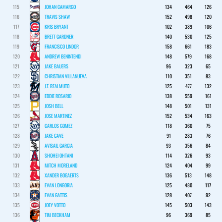
115
JOHAN CAMARGO
134
464
126
116
TRAVIS SHAW
152
498
120
117
KRIS BRYANT
102
389
106
118
BRETT GARDNER
140
530
125
119
FRANCISCO LINDOR
158
661
183
120
ANDREW BENINTENDI
148
579
168
121
JAKE BAUERS
96
323
65
122
CHRISTIAN VILLANUEVA
110
351
83
123
J.T. REALMUTO
125
477
132
124
EDDIE ROSARIO
138
559
161
125
JOSH BELL
148
501
131
126
JOSE MARTINEZ
152
534
163
127
CARLOS GOMEZ
118
360
75
128
JAKE CAVE
91
283
76
129
AVISAIL GARCIA
93
356
84
130
SHOHEI OHTANI
114
326
93
131
MITCH MORELAND
124
404
99
132
XANDER BOGAERTS
136
513
148
133
EVAN LONGORIA
125
480
117
134
EVAN GATTIS
128
407
92
135
JOEY VOTTO
145
503
143
136
TIM BECKHAM
96
369
85