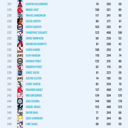
227
MARTIN MALDONADO
78
265
59
228
BROCK HOLT
109
321
89
229
TRAVIS JANKOWSKI
117
347
90
230
CALEB JOSEPH
90
277
61
231
MITCH GARVER
103
302
81
232
YANGERVIS SOLARTE
122
468
106
233
JORGE BONIFACIO
69
236
53
234
JOHNRYAN MURPHY
87
208
42
235
YAIRO MUNOZ
108
293
81
236
ALEN HANSON
110
294
74
237
HERNAN PEREZ
132
316
80
238
ROBERTO PEREZ
62
179
30
239
JORGE SOLER
61
223
59
240
AUSTIN SLATER
74
199
50
241
LEURY GARCIA
82
258
70
242
EDUARDO NUNEZ
127
480
127
243
DIDI GREGORIUS
134
504
135
244
JEAN SEGURA
144
586
178
245
MIGUEL ROJAS
153
488
123
246
DAVID DAHL
77
249
68
247
JOSH HARRISON
97
344
86
248
LUKE MAILE
68
202
50