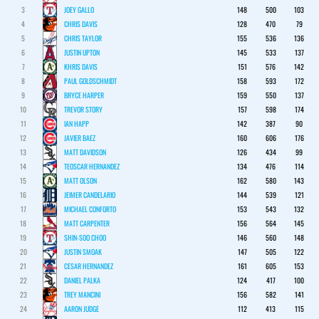
3
JOEY GALLO
148
500
103
4
CHRIS DAVIS
128
470
79
5
CHRIS TAYLOR
155
536
136
6
JUSTIN UPTON
145
533
137
7
KHRIS DAVIS
151
576
142
8
PAUL GOLDSCHMIDT
158
593
172
9
BRYCE HARPER
159
550
137
10
TREVOR STORY
157
598
174
11
IAN HAPP
142
387
90
12
JAVIER BAEZ
160
606
176
13
MATT DAVIDSON
126
434
99
14
TEOSCAR HERNANDEZ
134
476
114
15
MATT OLSON
162
580
143
16
JEIMER CANDELARIO
144
539
121
17
MICHAEL CONFORTO
153
543
132
18
MATT CARPENTER
156
564
145
19
SHIN-SOO CHOO
146
560
148
20
JUSTIN SMOAK
147
505
122
21
CESAR HERNANDEZ
161
605
153
22
DANIEL PALKA
124
417
100
23
TREY MANCINI
156
582
141
24
AARON JUDGE
112
413
115