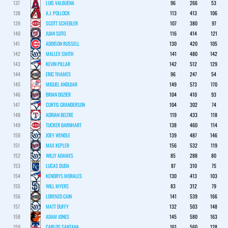
137
LUIS VALBUENA
96
266
53
138
A.J. POLLOCK
113
413
106
139
SCOTT SCHEBLER
107
380
97
140
JUAN SOTO
116
414
121
141
ADDISON RUSSELL
130
420
105
142
MALLEX SMITH
141
480
142
143
KEVIN PILLAR
142
512
129
144
ERIC THAMES
96
247
54
145
MIGUEL ANDUJAR
149
573
170
146
BRIAN DOZIER
104
410
93
147
CURTIS GRANDERSON
104
302
74
148
ADRIAN BELTRE
119
433
118
149
TUCKER BARNHART
138
460
114
150
JOEY WENDLE
139
487
146
151
MAX KEPLER
156
532
119
152
WILLY ADAMES
85
288
80
153
LUCAS DUDA
87
310
75
154
KENDRYS MORALES
130
413
103
155
WILL MYERS
83
312
79
156
LORENZO CAIN
141
539
166
157
MATT DUFFY
132
503
148
158
ADAM JONES
145
580
163
159
CARLOS SANTANA
161
560
128