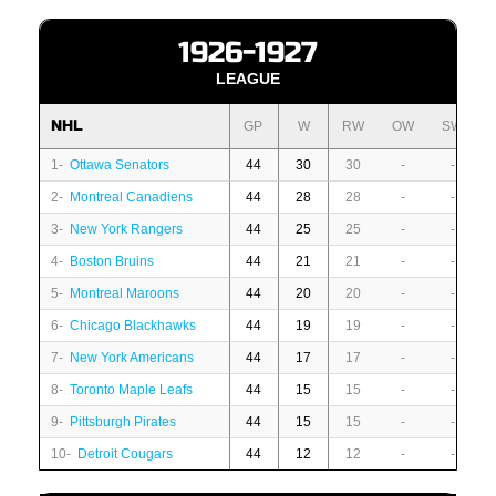
1926-1927
LEAGUE
NHL
GP
W
RW
OW
SW
1-
Ottawa Senators
44
30
30
-
-
2-
Montreal Canadiens
44
28
28
-
-
3-
New York Rangers
44
25
25
-
-
4-
Boston Bruins
44
21
21
-
-
5-
Montreal Maroons
44
20
20
-
-
6-
Chicago Blackhawks
44
19
19
-
-
7-
New York Americans
44
17
17
-
-
8-
Toronto Maple Leafs
44
15
15
-
-
9-
Pittsburgh Pirates
44
15
15
-
-
10-
Detroit Cougars
44
12
12
-
-