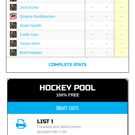
-
-
-
Jack Eichel
-
-
-
Shayne Gostisbehere
-
-
-
Noah Hanifin
-
-
-
Carter Hart
-
-
-
Tomas Hertl
-
-
-
Brett Howden
COMPLETE STATS
HOCKEY POOL
100% FREE
DRAFT LISTS
LIST 1
Forwards and defensemen
grouped into 1 list.