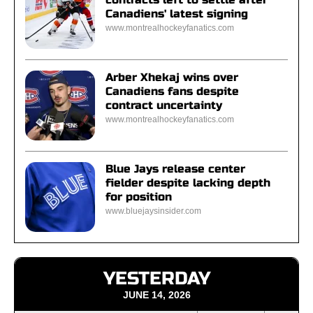
Canadiens' latest signing
www.montrealhockeyfanatics.com
Arber Xhekaj wins over
Canadiens fans despite
contract uncertainty
www.montrealhockeyfanatics.com
Blue Jays release center
fielder despite lacking depth
for position
www.bluejaysinsider.com
YESTERDAY
JUNE 14, 2026