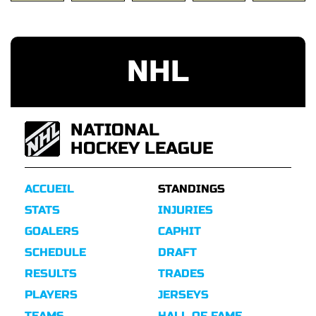
NHL
NATIONAL
HOCKEY LEAGUE
ACCUEIL
STANDINGS
STATS
INJURIES
GOALERS
CAPHIT
SCHEDULE
DRAFT
RESULTS
TRADES
PLAYERS
JERSEYS
TEAMS
HALL OF FAME