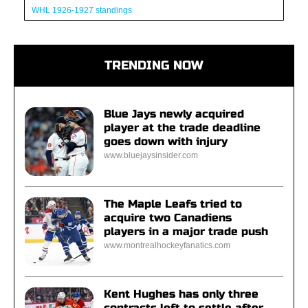
WHL 1926-1927 standings
TRENDING NOW
Blue Jays newly acquired
player at the trade deadline
goes down with injury
www.bluejaysinsider.com
The Maple Leafs tried to
acquire two Canadiens
players in a major trade push
www.montrealhockeyfanatics.com
Kent Hughes has only three
contracts left to settle after