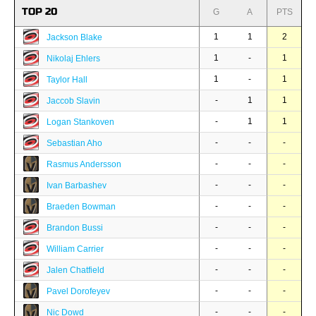
TOP 20
G
A
PTS
1
1
2
Jackson Blake
1
-
1
Nikolaj Ehlers
1
-
1
Taylor Hall
-
1
1
Jaccob Slavin
-
1
1
Logan Stankoven
-
-
-
Sebastian Aho
-
-
-
Rasmus Andersson
-
-
-
Ivan Barbashev
-
-
-
Braeden Bowman
-
-
-
Brandon Bussi
-
-
-
William Carrier
-
-
-
Jalen Chatfield
-
-
-
Pavel Dorofeyev
-
-
-
Nic Dowd