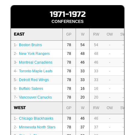
1971-1972
CONFERENCES
EAST
GP
W
RW
OW
SW
1-
Boston Bruins
78
54
54
-
-
2-
New York Rangers
78
48
48
-
-
3-
Montreal Canadiens
78
46
46
-
-
4-
Toronto Maple Leafs
78
33
33
-
-
5-
Detroit Red Wings
78
33
33
-
-
6-
Buffalo Sabres
78
16
16
-
-
7-
Vancouver Canucks
78
20
20
-
-
WEST
GP
W
RW
OW
SW
1-
Chicago Blackhawks
78
46
46
-
-
2-
Minnesota North Stars
78
37
37
-
-