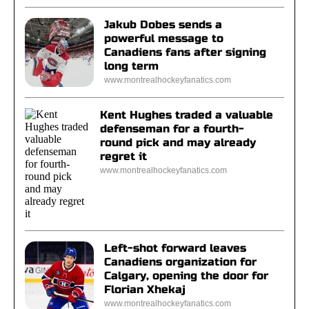
Jakub Dobes sends a
powerful message to
Canadiens fans after signing
long term
www.montrealhockeyfanatics.com
Kent Hughes traded a valuable
defenseman for a fourth-
round pick and may already
regret it
www.montrealhockeyfanatics.com
Left-shot forward leaves
Canadiens organization for
Calgary, opening the door for
Florian Xhekaj
www.montrealhockeyfanatics.com