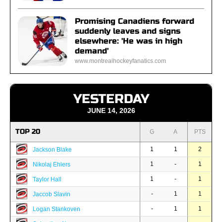
Promising Canadiens forward
suddenly leaves and signs
elsewhere: 'He was in high
demand'
www.montrealhockeyfanatics.com
YESTERDAY
JUNE 14, 2026
TOP 20
G
A
PTS
1
1
2
Jackson Blake
1
-
1
Nikolaj Ehlers
1
-
1
Taylor Hall
-
1
1
Jaccob Slavin
-
1
1
Logan Stankoven