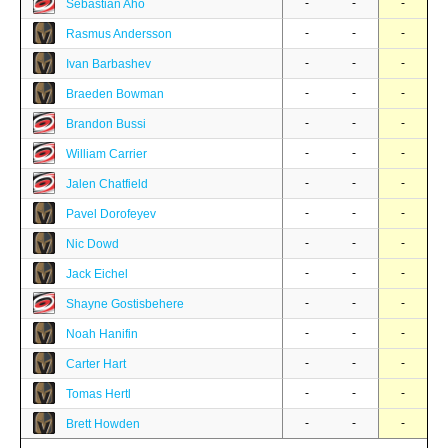
-
-
-
Sebastian Aho
-
-
-
Rasmus Andersson
-
-
-
Ivan Barbashev
-
-
-
Braeden Bowman
-
-
-
Brandon Bussi
-
-
-
William Carrier
-
-
-
Jalen Chatfield
-
-
-
Pavel Dorofeyev
-
-
-
Nic Dowd
-
-
-
Jack Eichel
-
-
-
Shayne Gostisbehere
-
-
-
Noah Hanifin
-
-
-
Carter Hart
-
-
-
Tomas Hertl
-
-
-
Brett Howden